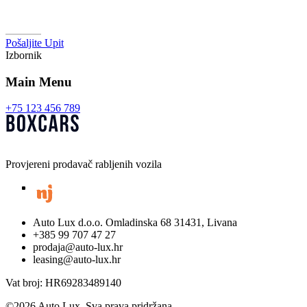
Pošaljite Upit
Izbornik
Main Menu
+75 123 456 789
Provjereni prodavač rabljenih vozila
Auto Lux d.o.o. Omladinska 68 31431, Livana
+385 99 707 47 27
prodaja@auto-lux.hr
leasing@auto-lux.hr
Vat broj: HR69283489140
©
2026
Auto Lux. Sva prava pridržana.