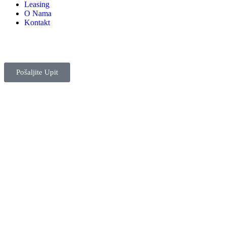
Leasing
O Nama
Kontakt
Pošaljite Upit