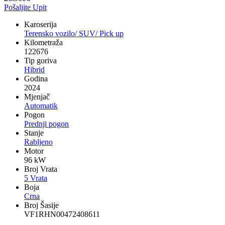
Pošaljite Upit
Karoserija
Terensko vozilo/ SUV/ Pick up
Kilometraža
122676
Tip goriva
Hibrid
Godina
2024
Mjenjač
Automatik
Pogon
Prednji pogon
Stanje
Rabljeno
Motor
96 kW
Broj Vrata
5 Vrata
Boja
Crna
Broj Šasije
VF1RHN00472408611