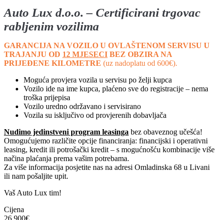
Auto
Lux d.o.o. – Certificirani trgovac
rabljenim vozilima
GARANCIJA NA VOZILO U OVLAŠTENOM SERVISU U
TRAJANJU OD
12 MJESECI
BEZ OBZIRA NA
PRIJEĐENE KILOMETRE
(uz nadoplatu od 600€).
Moguća provjera vozila u servisu po želji kupca
Vozilo ide na ime kupca, plaćeno sve do registracije – nema
troška prijepisa
Vozilo uredno održavano i servisirano
Vozila su isključivo od provjerenih dobavljača
Nudimo jedinstveni program leasinga
bez obaveznog učešća!
Omogućujemo različite opcije financiranja: financijski i operativni
leasing, kredit ili potrošački kredit – s mogućnošću kombinacije više
načina plaćanja prema vašim potrebama.
Za više informacija posjetite nas na adresi Omladinska 68 u Livani
ili nam pošaljite upit.
Vaš Auto Lux tim!
Cijena
26.900
€