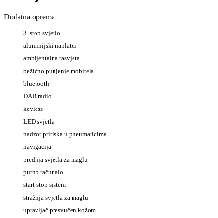
Dodatna oprema
3. stop svjetlo
aluminijski naplatci
ambijentalna rasvjeta
bežično punjenje mobitela
bluetooth
DAB radio
keyless
LED svjetla
nadzor pritiska u pneumaticima
navigacija
prednja svjetla za maglu
putno računalo
start-stop sistem
stražnja svjetla za maglu
upravljač presvučen kožom