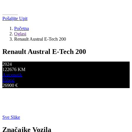
Pošaljite Upit
Početna
Oglasi
Renault Austral E-Tech 200
Renault Austral E-Tech 200
2024
122676
KM
Automatik
Hibrid
26900
€
Sve Slike
Značajke Vozila