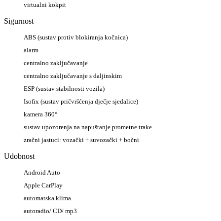
virtualni kokpit
Sigurnost
ABS (sustav protiv blokiranja kočnica)
alarm
centralno zaključavanje
centralno zaključavanje s daljinskim
ESP (sustav stabilnosti vozila)
Isofix (sustav pričvršćenja dječje sjedalice)
kamera 360°
sustav upozorenja na napuštanje prometne trake
zračni jastuci: vozački + suvozački + bočni
Udobnost
Android Auto
Apple CarPlay
automatska klima
autoradio/ CD/ mp3