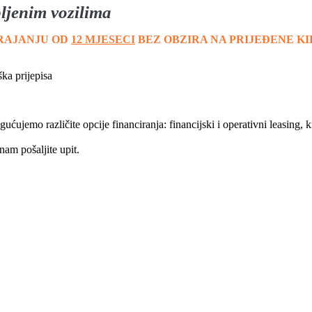
bljenim vozilima
TRAJANJU OD
12 MJESECI
BEZ OBZIRA NA PRIJEĐENE 
ka prijepisa
jemo različite opcije financiranja: financijski i operativni leasing, k
nam pošaljite upit.