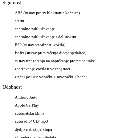
Sigurnost
ABS (sustav protiv blokiranja kočnica)
alarm
centralno zaključavanje
centralno zaključavanje s daljinskim
ESP (sustav stabilnosti vozila)
Isofix (sustav pričvršćenja dječje sjedalice)
sustav upozorenja na napuštanje prometne trake
zadržavanje vozila u voznoj traci
zračni jastuci: vozački + suvozački + bočni
Udobnost
Android Auto
Apple CarPlay
automatska klima
autoradio/ CD/ mp3
djeljiva stražnja klupa
el. podešavanje ogledala