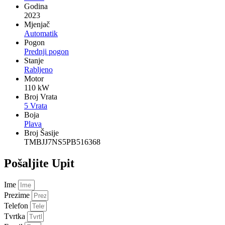
Godina
2023
Mjenjač
Automatik
Pogon
Prednji pogon
Stanje
Rabljeno
Motor
110 kW
Broj Vrata
5 Vrata
Boja
Plava
Broj Šasije
TMBJJ7NS5PB516368
Pošaljite Upit
Ime
Prezime
Telefon
Tvrtka