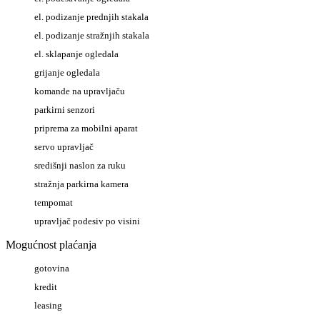
el. podizanje prednjih stakala
el. podizanje stražnjih stakala
el. sklapanje ogledala
grijanje ogledala
komande na upravljaču
parkirni senzori
priprema za mobilni aparat
servo upravljač
središnji naslon za ruku
stražnja parkirna kamera
tempomat
upravljač podesiv po visini
Mogućnost plaćanja
gotovina
kredit
leasing