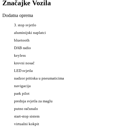
Značajke Vozila
Dodatna oprema
3. stop svjetlo
aluminijski naplatci
bluetooth
DAB radio
keyless
krovni nosač
LED svjetla
nadzor pritiska u pneumaticima
navigacija
park pilot
prednja svjetla za maglu
putno računalo
start-stop sistem
virtualni kokpit