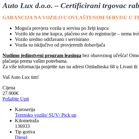
Auto
Lux d.o.o. – Certificirani trgovac ra
GARANCIJA NA VOZILO U OVLAŠTENOM SERVISU U 
Moguća provjera vozila u servisu po želji kupca
Vozilo ide na ime kupca, plaćeno sve do registracije – nema troš
Vozilo uredno održavano i servisirano
Vozila su isključivo od provjerenih dobavljača
Nudimo jedinstveni program leasinga
bez obaveznog učešća! Omoguću
plaćanja prema vašim potrebama.
Za više informacija posjetite nas na adresi Omladinska 68 u Livani ili 
Vaš Auto Lux tim!
Cijena
27.900
€
Pošaljite Upit
Karoserija
Terensko vozilo/ SUV/ Pick up
Kilometraža
136933
Tip goriva
Diesel