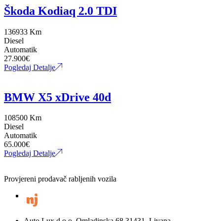
Škoda Kodiaq 2.0 TDI
136933 Km
Diesel
Automatik
27.900
€
Pogledaj Detalje
BMW X5 xDrive 40d
108500 Km
Diesel
Automatik
65.000
€
Pogledaj Detalje
Provjereni prodavač rabljenih vozila
Auto Lux d.o.o. Omladinska 68 31431, Livana