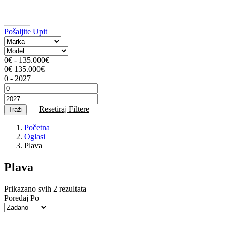
Pošaljite Upit
0
€
-
135.000
€
0
€
135.000
€
0
-
2027
Resetiraj Filtere
Traži
Početna
Oglasi
Plava
Plava
Prikazano svih 2 rezultata
Poredaj Po