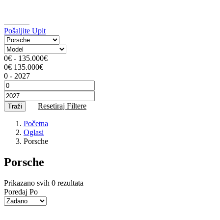
Pošaljite Upit
0
€
-
135.000
€
0
€
135.000
€
0
-
2027
Resetiraj Filtere
Traži
Početna
Oglasi
Porsche
Porsche
Prikazano svih 0 rezultata
Poredaj Po