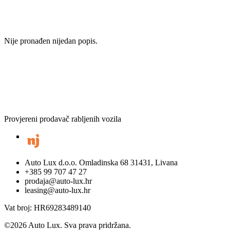
Nije pronađen nijedan popis.
Provjereni prodavač rabljenih vozila
Auto Lux d.o.o. Omladinska 68 31431, Livana
+385 99 707 47 27
prodaja@auto-lux.hr
leasing@auto-lux.hr
Vat broj: HR69283489140
©
2026
Auto Lux. Sva prava pridržana.