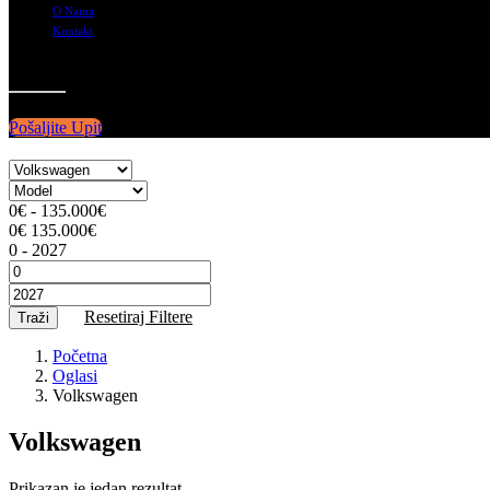
O Nama
Kontakt
Pošaljite Upit
0
€
-
135.000
€
0
€
135.000
€
0
-
2027
Resetiraj Filtere
Traži
Početna
Oglasi
Volkswagen
Volkswagen
Prikazan je jedan rezultat