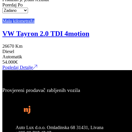
Poredaj Po
Mala kilometraža
VW Tayron 2.0 TDI 4motion
26670 Km
Diesel
Automatik
54.000
€
Pogledaj Detalje
Provjereni prodavač rabljenih vozila
Auto Lux d.o.o. Omladinska 68 31431, Livana