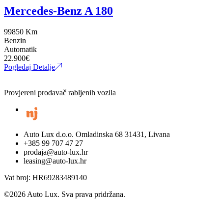
Mercedes-Benz A 180
99850 Km
Benzin
Automatik
22.900
€
Pogledaj Detalje
Provjereni prodavač rabljenih vozila
Auto Lux d.o.o. Omladinska 68 31431, Livana
+385 99 707 47 27
prodaja@auto-lux.hr
leasing@auto-lux.hr
Vat broj: HR69283489140
©
2026
Auto Lux. Sva prava pridržana.