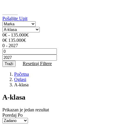
Pošaljite Upit
0
€
-
135.000
€
0
€
135.000
€
0
-
2027
Resetiraj Filtere
Traži
Početna
Oglasi
A-klasa
A-klasa
Prikazan je jedan rezultat
Poredaj Po