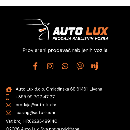
Provjereni prodavač rabljenih vozila
Auto Lux d.o.o. Omladinska 68 31431, Livana
+385 99 707 47 27
prodaja@auto-lux.hr
leasing@auto-lux.hr
Vat broj: HR69283489140
©
2026
Auto Lux. Sva prava pridržana.