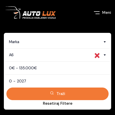
Meni
Marka
×
A6
0
€
-
135.000
€
0
-
2027
Traži
Resetiraj Filtere