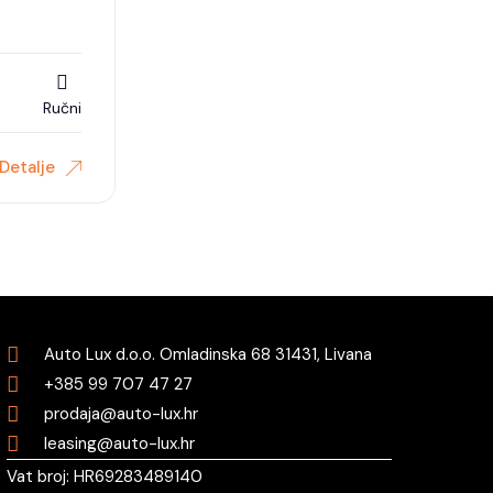
Ručni
Detalje
Auto Lux d.o.o. Omladinska 68 31431, Livana
+385 99 707 47 27
prodaja@auto-lux.hr
leasing@auto-lux.hr
Vat broj: HR69283489140