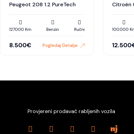
Peugeot 208 1.2 PureTech
Citroën 
127000 Km
Benzin
Ručni
100.000 K
8.500
€
12.500
Pogledaj Detalje
Provjereni prodavač rabljenih vozila