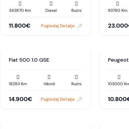
343870 Km
Diesel
Ručni
93760 Km
11.800
€
23.000
Pogledaj Detalje
Fiat 500 1.0 GSE
Peugeot
16283 Km
Hibrid
Ručni
103000 K
14.900
€
10.800
Pogledaj Detalje