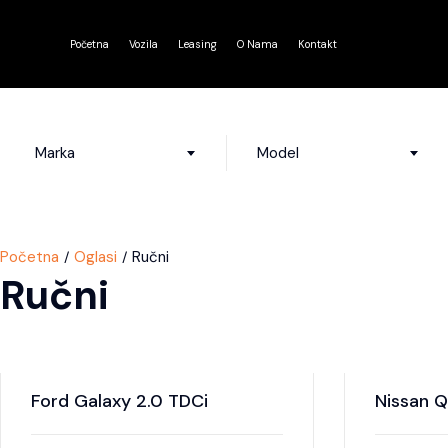
Početna
Vozila
Leasing
O Nama
Kontakt
Marka
Model
Početna
Oglasi
Ručni
Ručni
Ford Galaxy 2.0 TDCi
Nissan Q