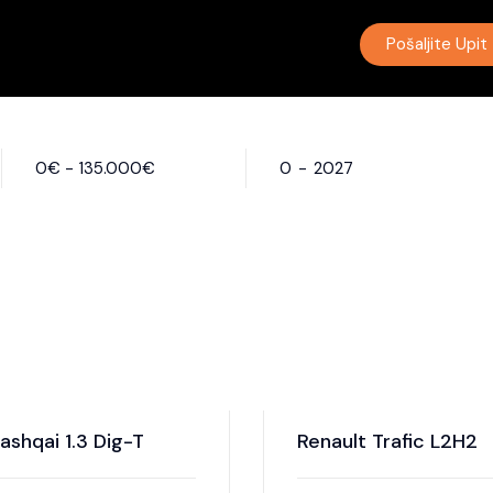
Pošaljite Upit
0
€
-
135.000
€
0
-
2027
ashqai 1.3 Dig-T
Renault Trafic L2H2