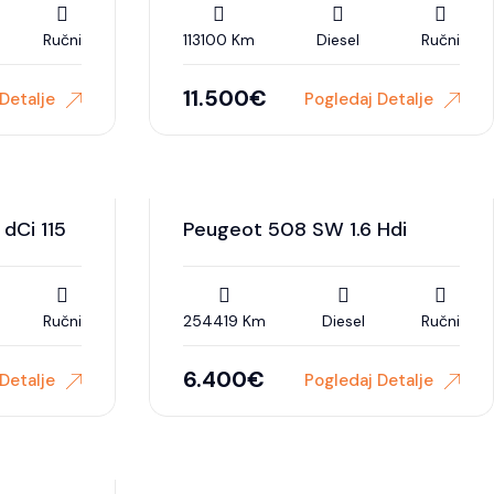
Ručni
113100 Km
Diesel
Ručni
11.500
€
Detalje
Pogledaj Detalje
dCi 115
Peugeot 508 SW 1.6 Hdi
Ručni
254419 Km
Diesel
Ručni
6.400
€
Detalje
Pogledaj Detalje