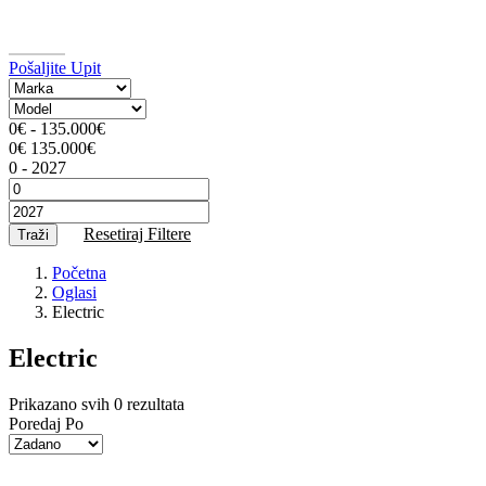
Pošaljite Upit
0
€
-
135.000
€
0
€
135.000
€
0
-
2027
Resetiraj Filtere
Traži
Početna
Oglasi
Electric
Electric
Prikazano svih 0 rezultata
Poredaj Po