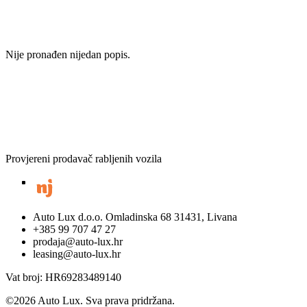
Nije pronađen nijedan popis.
Provjereni prodavač rabljenih vozila
Auto Lux d.o.o. Omladinska 68 31431, Livana
+385 99 707 47 27
prodaja@auto-lux.hr
leasing@auto-lux.hr
Vat broj: HR69283489140
©
2026
Auto Lux. Sva prava pridržana.