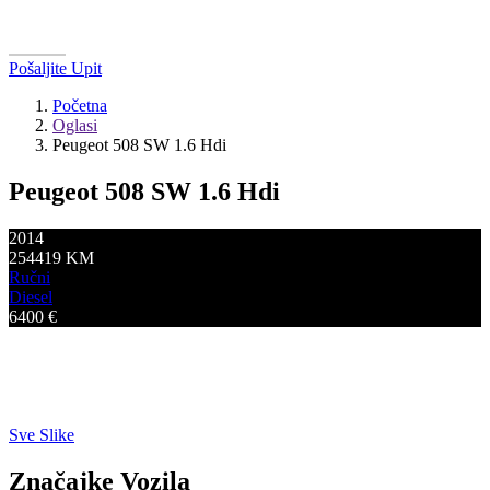
Pošaljite Upit
Početna
Oglasi
Peugeot 508 SW 1.6 Hdi
Peugeot 508 SW 1.6 Hdi
2014
254419
KM
Ručni
Diesel
6400
€
Sve Slike
Značajke Vozila