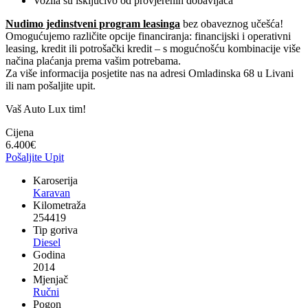
Vozila su isključivo od provjerenih dobavljača
Nudimo jedinstveni program leasinga
bez obaveznog učešća!
Omogućujemo različite opcije financiranja: financijski i operativni
leasing, kredit ili potrošački kredit – s mogućnošću kombinacije više
načina plaćanja prema vašim potrebama.
Za više informacija posjetite nas na adresi Omladinska 68 u Livani
ili nam pošaljite upit.
Vaš Auto Lux tim!
Cijena
6.400
€
Pošaljite Upit
Karoserija
Karavan
Kilometraža
254419
Tip goriva
Diesel
Godina
2014
Mjenjač
Ručni
Pogon