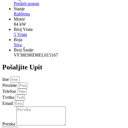
Prednji pogon
Stanje
Rabljeno
Motor
84 kW
Broj Vrata
5 Vrata
Boja
Siva
Broj Šasije
VF38E9HD8EL015167
Pošaljite Upit
Ime
Prezime
Telefon
Tvrtka
Email
Poruka