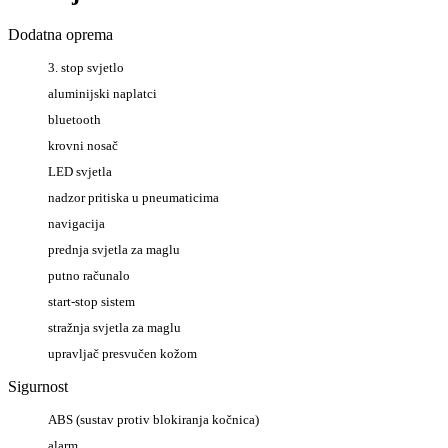
Dodatna oprema
3. stop svjetlo
aluminijski naplatci
bluetooth
krovni nosač
LED svjetla
nadzor pritiska u pneumaticima
navigacija
prednja svjetla za maglu
putno računalo
start-stop sistem
stražnja svjetla za maglu
upravljač presvučen kožom
Sigurnost
ABS (sustav protiv blokiranja kočnica)
alarm