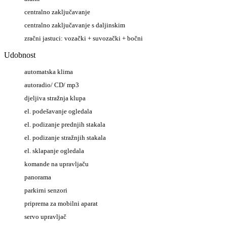
centralno zaključavanje
centralno zaključavanje s daljinskim
zračni jastuci: vozački + suvozački + bočni
Udobnost
automatska klima
autoradio/ CD/ mp3
djeljiva stražnja klupa
el. podešavanje ogledala
el. podizanje prednjih stakala
el. podizanje stražnjih stakala
el. sklapanje ogledala
komande na upravljaču
panorama
parkirni senzori
priprema za mobilni aparat
servo upravljač