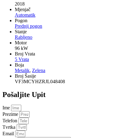
2018
Mjenjač
Automatik
Pogon
Prednji pogon
Stanje
Rabljeno
Motor
96 kW
Broj Vrata
5 Vrata
Boja
Metalik
,
Zelena
Broj Šasije
VF3MCYHZRJL048408
Pošaljite Upit
Ime
Prezime
Telefon
Tvrtka
Email