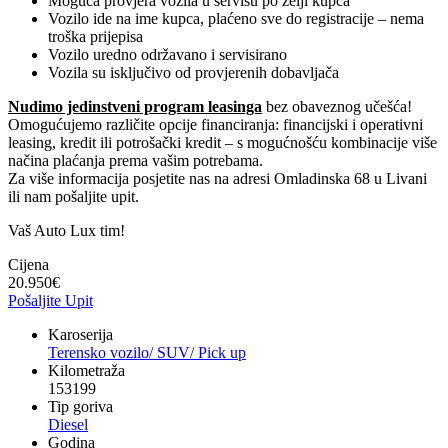
Moguća provjera vozila u servisu po želji kupca
Vozilo ide na ime kupca, plaćeno sve do registracije – nema
troška prijepisa
Vozilo uredno održavano i servisirano
Vozila su isključivo od provjerenih dobavljača
Nudimo jedinstveni program leasinga
bez obaveznog učešća!
Omogućujemo različite opcije financiranja: financijski i operativni
leasing, kredit ili potrošački kredit – s mogućnošću kombinacije više
načina plaćanja prema vašim potrebama.
Za više informacija posjetite nas na adresi Omladinska 68 u Livani
ili nam pošaljite upit.
Vaš Auto Lux tim!
Cijena
20.950
€
Pošaljite Upit
Karoserija
Terensko vozilo/ SUV/ Pick up
Kilometraža
153199
Tip goriva
Diesel
Godina