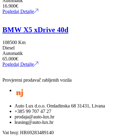
Automatik
16.900
€
Pogledaj Detalje
BMW X5 xDrive 40d
108500 Km
Diesel
Automatik
65.000
€
Pogledaj Detalje
Provjereni prodavač rabljenih vozila
Auto Lux d.o.o. Omladinska 68 31431, Livana
+385 99 707 47 27
prodaja@auto-lux.hr
leasing@auto-lux.hr
Vat broj: HR69283489140