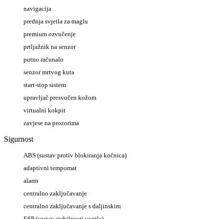
navigacija
prednja svjetla za maglu
premium ozvučenje
prtljažnik na senzor
putno računalo
senzor mrtvog kuta
start-stop sistem
upravljač presvučen kožom
virtualni kokpit
zavjese na prozorima
Sigurnost
ABS (sustav protiv blokiranja kočnica)
adaptivni tempomat
alarm
centralno zaključavanje
centralno zaključavanje s daljinskim
ESP (sustav stabilnosti vozila)