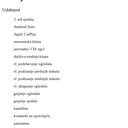
Udobnost
3. red sjedala
Android Auto
Apple CarPlay
automatska klima
autoradio/ CD/ mp3
djeljiva stražnja klupa
el. podešavanje ogledala
el. podizanje prednjih stakala
el. podizanje stražnjih stakala
el. sklapanje ogledala
grijanje ogledala
grijanje sjedala
handsfree
komande na upravljaču
panorama