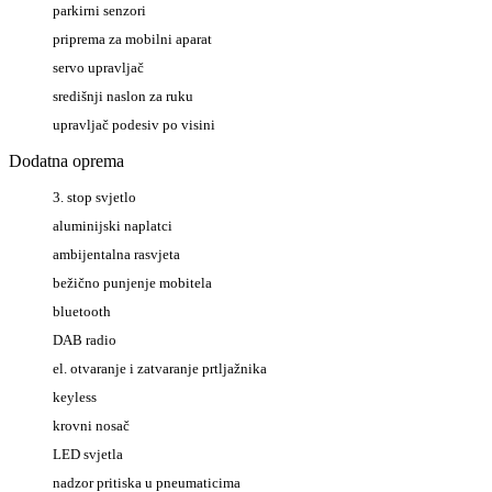
parkirni senzori
priprema za mobilni aparat
servo upravljač
središnji naslon za ruku
upravljač podesiv po visini
Dodatna oprema
3. stop svjetlo
aluminijski naplatci
ambijentalna rasvjeta
bežično punjenje mobitela
bluetooth
DAB radio
el. otvaranje i zatvaranje prtljažnika
keyless
krovni nosač
LED svjetla
nadzor pritiska u pneumaticima