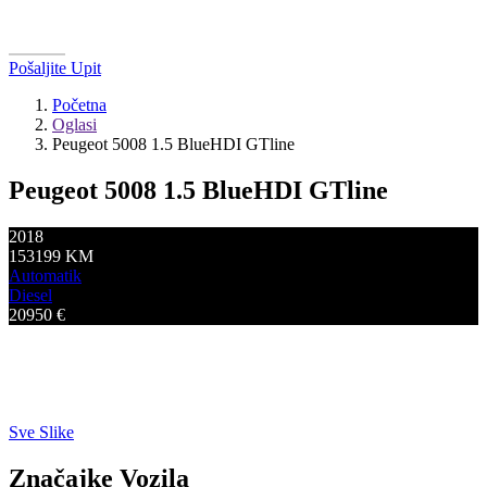
Pošaljite Upit
Početna
Oglasi
Peugeot 5008 1.5 BlueHDI GTline
Peugeot 5008 1.5 BlueHDI GTline
2018
153199
KM
Automatik
Diesel
20950
€
Sve Slike
Značajke Vozila