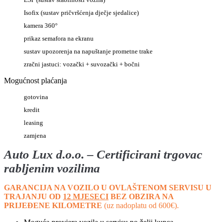
Isofix (sustav pričvršćenja dječje sjedalice)
kamera 360°
prikaz semafora na ekranu
sustav upozorenja na napuštanje prometne trake
zračni jastuci: vozački + suvozački + bočni
Mogućnost plaćanja
gotovina
kredit
leasing
zamjena
Auto
Lux d.o.o. – Certificirani trgovac
rabljenim vozilima
GARANCIJA NA VOZILO U OVLAŠTENOM SERVISU U
TRAJANJU OD
12 MJESECI
BEZ OBZIRA NA
PRIJEĐENE KILOMETRE
(uz nadoplatu od 600€).