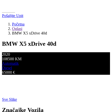
Pošaljite Upit
Početna
Oglasi
BMW X5 xDrive 40d
BMW X5 xDrive 40d
2020
108500
KM
Automatik
Diesel
65000
€
Sve Slike
Značajke Vozila