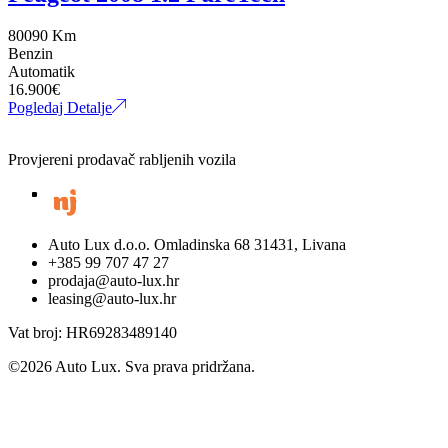
80090 Km
Benzin
Automatik
16.900
€
Pogledaj Detalje
Provjereni prodavač rabljenih vozila
Auto Lux d.o.o. Omladinska 68 31431, Livana
+385 99 707 47 27
prodaja@auto-lux.hr
leasing@auto-lux.hr
Vat broj: HR69283489140
©
2026
Auto Lux. Sva prava pridržana.