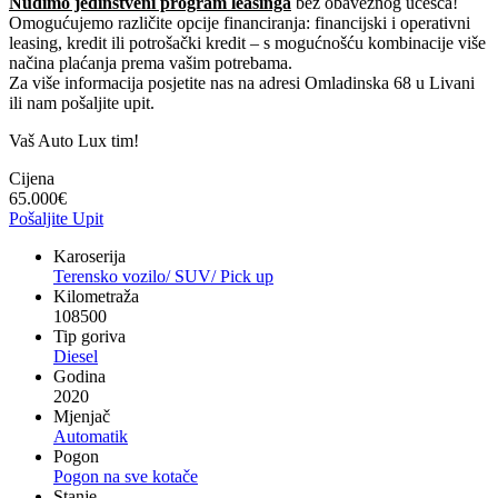
Nudimo jedinstveni program leasinga
bez obaveznog učešća!
Omogućujemo različite opcije financiranja: financijski i operativni
leasing, kredit ili potrošački kredit – s mogućnošću kombinacije više
načina plaćanja prema vašim potrebama.
Za više informacija posjetite nas na adresi Omladinska 68 u Livani
ili nam pošaljite upit.
Vaš Auto Lux tim!
Cijena
65.000
€
Pošaljite Upit
Karoserija
Terensko vozilo/ SUV/ Pick up
Kilometraža
108500
Tip goriva
Diesel
Godina
2020
Mjenjač
Automatik
Pogon
Pogon na sve kotače
Stanje