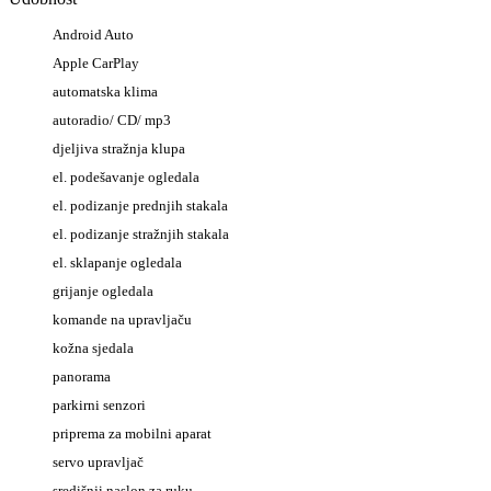
Android Auto
Apple CarPlay
automatska klima
autoradio/ CD/ mp3
djeljiva stražnja klupa
el. podešavanje ogledala
el. podizanje prednjih stakala
el. podizanje stražnjih stakala
el. sklapanje ogledala
grijanje ogledala
komande na upravljaču
kožna sjedala
panorama
parkirni senzori
priprema za mobilni aparat
servo upravljač
središnji naslon za ruku