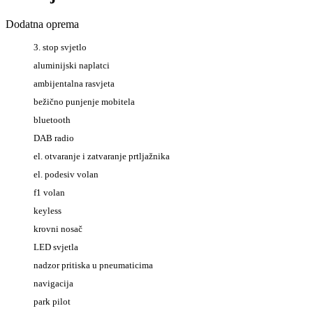
Dodatna oprema
3. stop svjetlo
aluminijski naplatci
ambijentalna rasvjeta
bežično punjenje mobitela
bluetooth
DAB radio
el. otvaranje i zatvaranje prtljažnika
el. podesiv volan
f1 volan
keyless
krovni nosač
LED svjetla
nadzor pritiska u pneumaticima
navigacija
park pilot