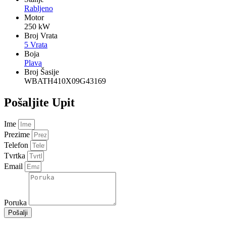
Rabljeno
Motor
250 kW
Broj Vrata
5 Vrata
Boja
Plava
Broj Šasije
WBATH410X09G43169
Pošaljite Upit
Ime
Prezime
Telefon
Tvrtka
Email
Poruka
Pošalji