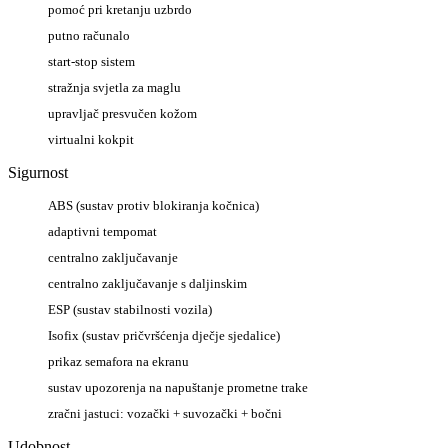
pomoć pri kretanju uzbrdo
putno računalo
start-stop sistem
stražnja svjetla za maglu
upravljač presvučen kožom
virtualni kokpit
Sigurnost
ABS (sustav protiv blokiranja kočnica)
adaptivni tempomat
centralno zaključavanje
centralno zaključavanje s daljinskim
ESP (sustav stabilnosti vozila)
Isofix (sustav pričvršćenja dječje sjedalice)
prikaz semafora na ekranu
sustav upozorenja na napuštanje prometne trake
zračni jastuci: vozački + suvozački + bočni
Udobnost